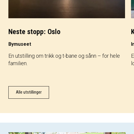
Neste stopp: Oslo
Bymuseet
I
En utstilling om trikk og t-bane og sånn – for hele
E
familien.
l
Alle utstillinger