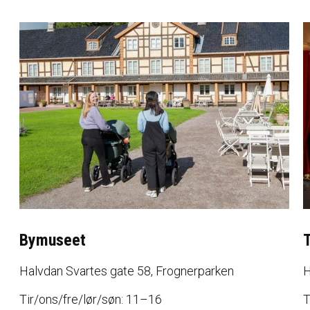
Bymuseet
Halvdan Svartes gate 58, Frognerparken
H
Tir/ons/fre/lør/søn: 11–16
T