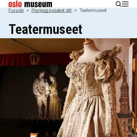
English
Forside
Planlegg besøket ditt
Teatermuseet
Teatermuseet