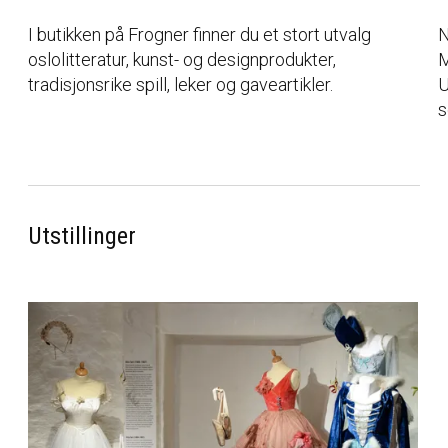
I butikken på Frogner finner du et stort utvalg
N
oslolitteratur, kunst- og designprodukter,
M
tradisjonsrike spill, leker og gaveartikler.
U
s
Utstillinger