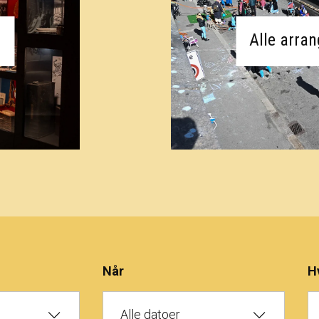
Alle arra
Når
H
Alle datoer