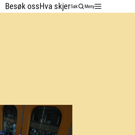
Besøk oss
Hva skjer
Søk
Meny
English