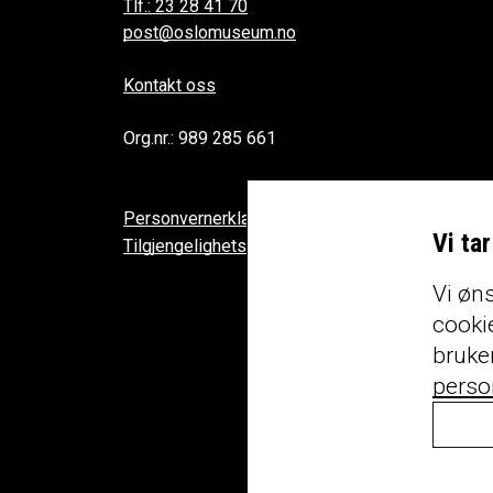
Tlf.: 23 28 41 70
post@oslomuseum.no
Kontakt oss
Org.nr.: 989 285 661
Personvernerklæring
Vi ta
Tilgjengelighetserklæring
Vi øns
cookie
bruke
perso