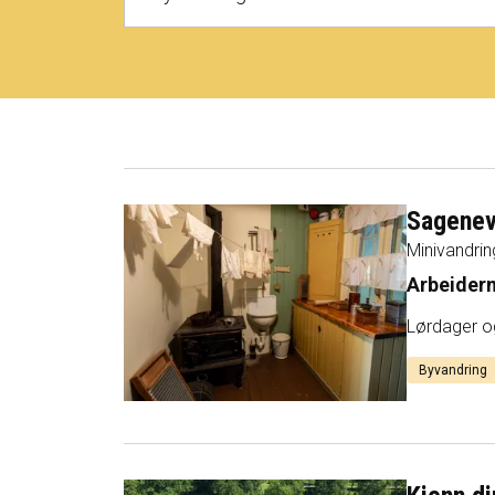
Sagenev
Minivandrin
Arbeider
Lørdager o
Byvandring