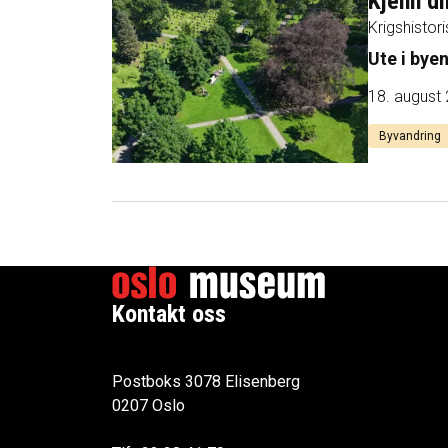
Kjenn di
Krigshistor
Ute i bye
18. august
Byvandring
Kontakt oss
Postboks 3078 Elisenberg
0207 Oslo