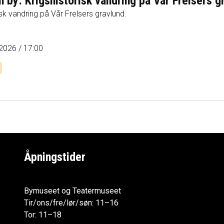
n by: Krigshistorisk vandring på Vår Frelsers g
isk vandring på Vår Frelsers gravlund.
n
 2026
/ 17:00
Åpningstider
Bymuseet og Teatermuseet
Tir/ons/fre/lør/søn: 11–16
Tor: 11–18