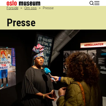
English
Forside
Om oss
Presse
Presse