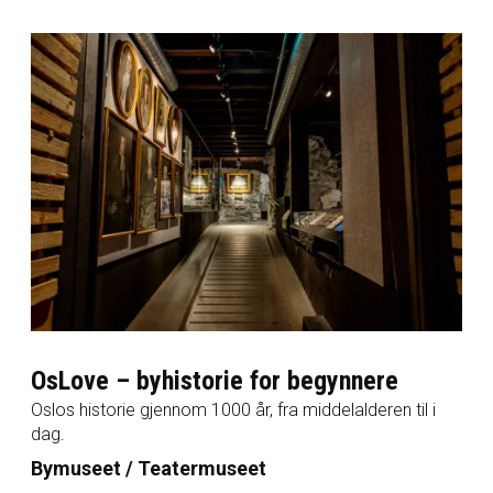
OsLove – byhistorie for begynnere
Oslos historie gjennom 1000 år, fra middelalderen til i
dag.
Bymuseet / Teatermuseet