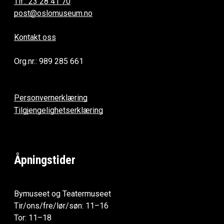
Tlf.: 23 28 41 70
post@oslomuseum.no
Kontakt oss
Org.nr.: 989 285 661
Personvernerklæring
Tilgjengelighetserklæring
Åpningstider
Bymuseet og Teatermuseet
Tir/ons/fre/lør/søn: 11–16
Tor: 11–18