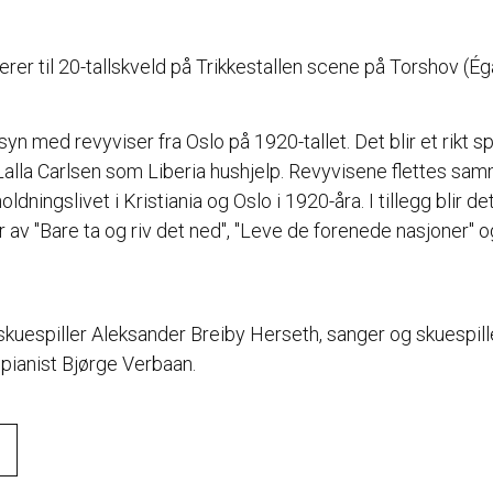
rer til 20-tallskveld på Trikkestallen scene på Torshov (Ég
syn med revyviser fra Oslo på 1920-tallet. Det blir et rikt s
 Lalla Carlsen som Liberia hushjelp. Revyvisene flettes 
ldningslivet i Kristiania og Oslo i 1920-åra. I tillegg blir de
 av "Bare ta og riv det ned", "Leve de forenede nasjoner" 
skuespiller Aleksander Breiby Herseth, sanger og skuespil
pianist Bjørge Verbaan.