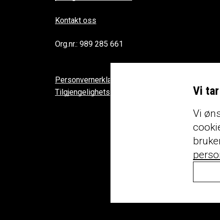
Kontakt oss
Org.nr.: 989 285 661
Personvernerklæring
Vi ta
Tilgjengelighetserklæring
Vi øns
cookie
bruke
perso