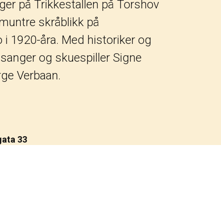
dager på Trikkestallen på Torshov
 muntre skråblikk på
o i 1920-åra. Med historiker og
 sanger og skuespiller Signe
rge Verbaan.
gata 33