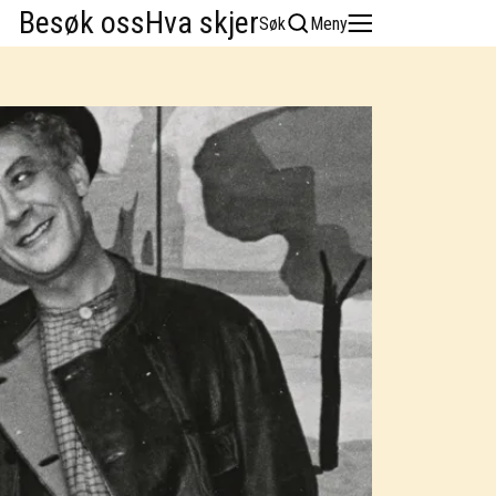
Besøk oss
Hva skjer
Søk
Meny
English