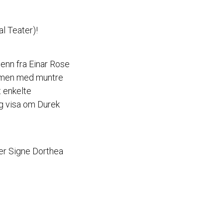
al Teater)!
penn fra Einar Rose
sammen med muntre
t enkelte
og visa om Durek
ler Signe Dorthea