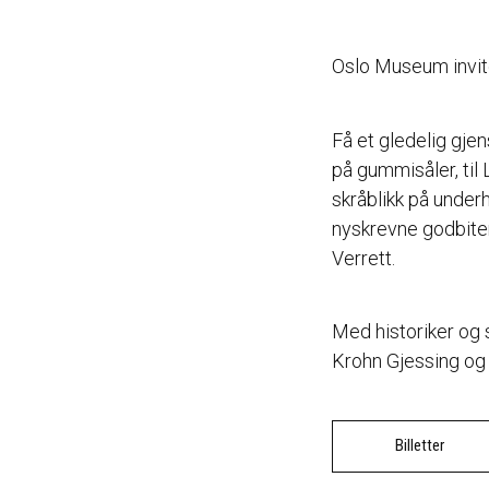
Oslo Museum invite
Få et gledelig gjen
på gummisåler, til
skråblikk på underho
nyskrevne godbiter
Verrett.
Med historiker og 
Krohn Gjessing og 
Billetter