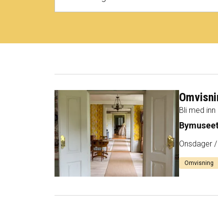
Omvisni
Bli med inn
Bymuseet
Onsdager /
Omvisning