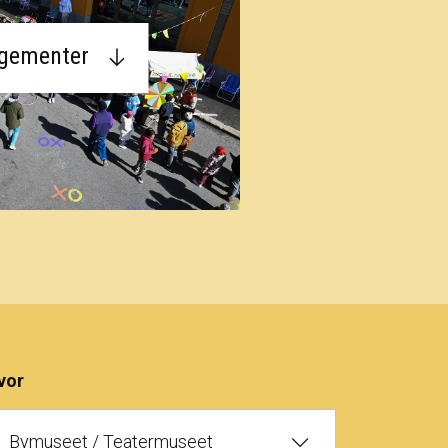
ngementer
vor
Bymuseet / Teatermuseet