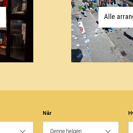
Alle arra
Når
H
Denne helgen