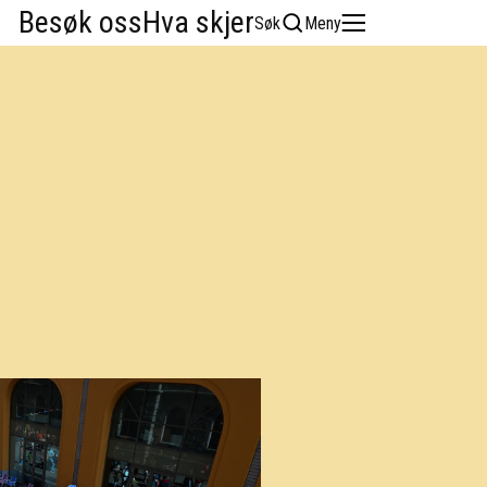
Besøk oss
Hva skjer
Søk
Meny
English