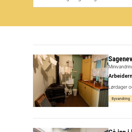
Sagenev
Minivandrin
Arbeider
Lørdager o
Byvandring