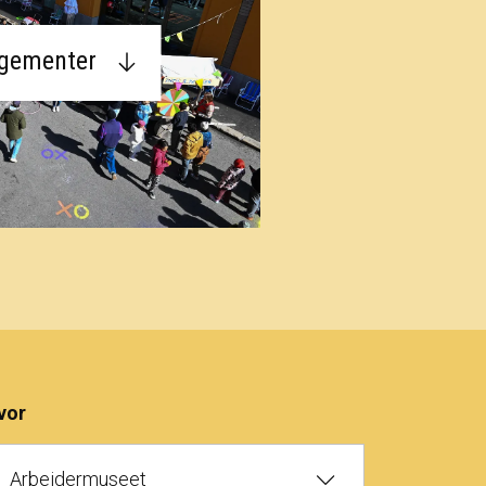
ngementer
vor
Arbeidermuseet