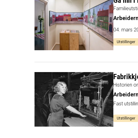
Gå inn i 
Familieutsti
Arbeider
Utstillinger
Fabrikkj
Historien o
Arbeider
Fast utstilli
Utstillinger