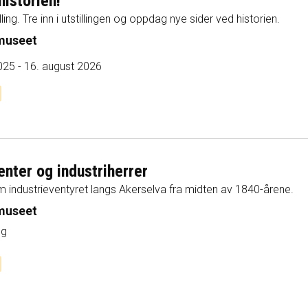
historien!
lling. Tre inn i utstillingen og oppdag nye sider ved historien.
museet
04. mars 2025 - 16. august 2026
enter og industriherrer
m industrieventyret langs Akerselva fra midten av 1840-årene.
museet
ng