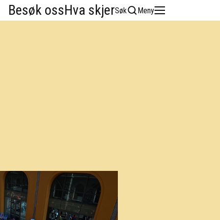
Besøk oss
Hva skjer
Søk
Meny
English