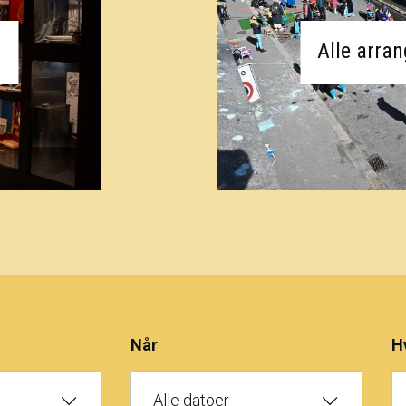
Alle arra
Når
H
Alle datoer