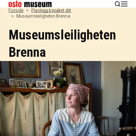
English
Forside
Planlegg besøket ditt
Museumsleiligheten Brenna
Museumsleiligheten
Brenna