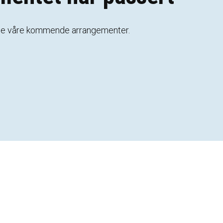
Se
våre
kommende
arrangementer
.