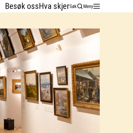
Besøk oss
Hva skjer
Søk
Meny
English