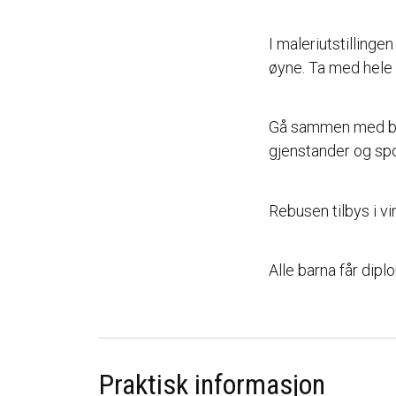
I maleriutstillinge
øyne. Ta med hele f
Gå sammen med barn
gjenstander og spo
Rebusen tilbys i vi
Alle barna får dipl
Praktisk informasjon