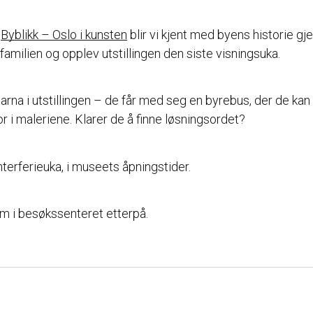
n
Byblikk – Oslo i kunsten
blir vi kjent med byens historie 
amilien og opplev utstillingen den siste visningsuka.
a i utstillingen – de får med seg en byrebus, der de kan l
r i maleriene. Klarer de å finne løsningsordet?
nterferieuka, i museets åpningstider.
om i besøkssenteret etterpå.