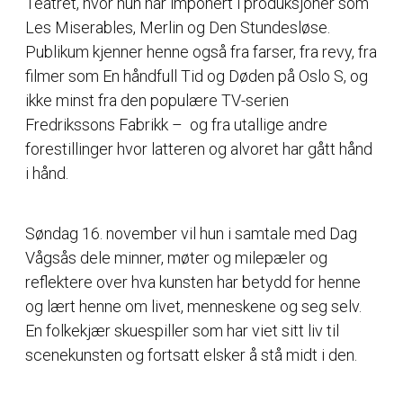
Teatret, hvor hun har imponert i produksjoner som
Les Miserables, Merlin og Den Stundesløse.
Publikum kjenner henne også fra farser, fra revy, fra
filmer som En håndfull Tid og Døden på Oslo S, og
ikke minst fra den populære TV-serien
Fredrikssons Fabrikk – og fra utallige andre
forestillinger hvor latteren og alvoret har gått hånd
i hånd.
Søndag 16. november vil hun i samtale med Dag
Vågsås dele minner, møter og milepæler og
reflektere over hva kunsten har betydd for henne
og lært henne om livet, menneskene og seg selv.
En folkekjær skuespiller som har viet sitt liv til
scenekunsten og fortsatt elsker å stå midt i den.