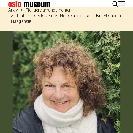
English
Arkiv
Tidligere arrangementer
Teatermuseets venner: Nei, skulle du sett... Brit Elisabeth
Haagensli!