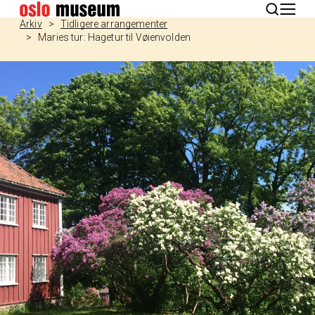
English
Arkiv
Tidligere arrangementer
Maries tur: Hagetur til Vøienvolden