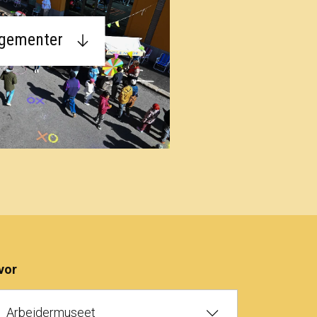
ngementer
vor
Arbeidermuseet