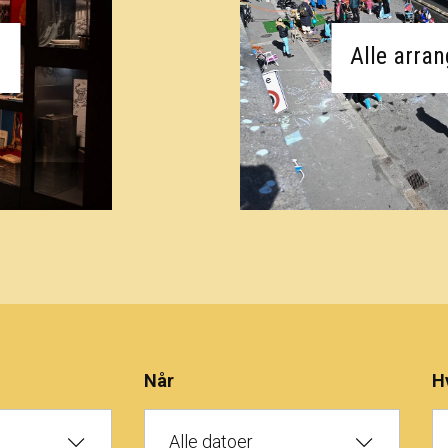
Alle arra
Når
H
Alle datoer