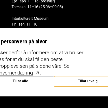
Lør–søn: 11–16 (ordinær)
Tor–søn: 11–16 (25.06–09.08)
Interkulturelt Museum
Tir–søn: 11–16
Alle åpningstider
r personvern på alvor
ker derfor å informere om at vi bruker
s for at du skal få den beste
ropplevelsen på sidene våre. Se
nvernerklæring
.
Tillat alle
Tillat utvalg