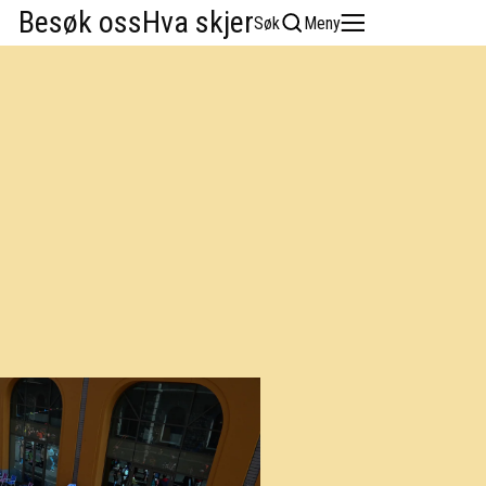
Besøk oss
Hva skjer
Søk
Meny
English