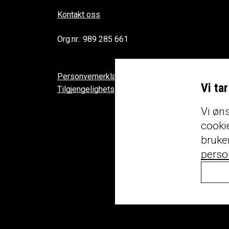
Kontakt oss
Org.nr.: 989 285 661
Personvernerklæring
Vi ta
Tilgjengelighetserklæring
Vi øns
cookie
bruke
perso