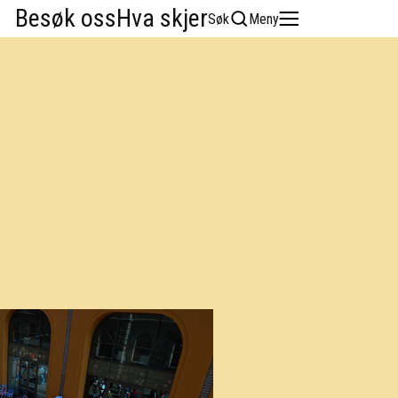
Besøk oss
Hva skjer
Søk
Meny
English