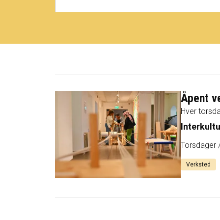
Åpent v
Hver torsda
Interkult
Torsdager /
Verksted