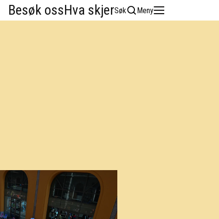
Besøk oss
Hva skjer
Søk
Meny
English