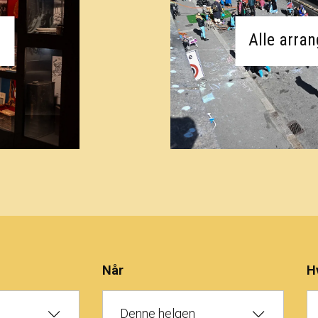
Alle arra
Når
H
Denne helgen