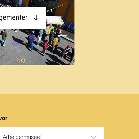
ngementer
vor
Arbeidermuseet