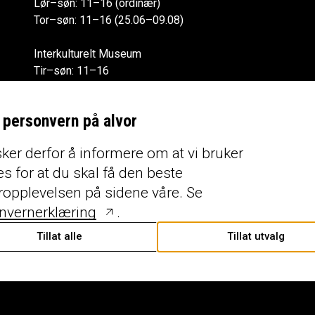
Lør–søn: 11–16 (ordinær)
Tor–søn: 11–16 (25.06–09.08)
Interkulturelt Museum
Tir–søn: 11–16
Alle åpningstider
r personvern på alvor
ker derfor å informere om at vi bruker
s for at du skal få den beste
ropplevelsen på sidene våre. Se
nvernerklæring
.
Tillat alle
Tillat utvalg