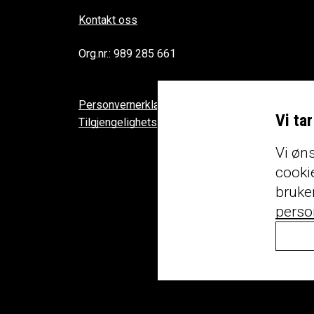
Kontakt oss
Org.nr.: 989 285 661
Personvernerklæring
Vi ta
Tilgjengelighetserklæring
Vi øns
cookie
bruke
perso